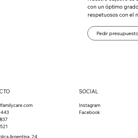
con un óptimo grado 
respetuosos con el 
Pedir presupuest
CTO
SOCIAL
8familycare.com
Instagram
 443
Facebook
 837
 521
blica Argentina, 24,