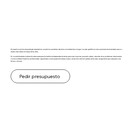
En nuestro servicio de podología, atendemos a nuestros pacientes desde la comodidad de su hogar. Los pies geriátricos han soportado innumerables pasos y
el peso del cuerpo a lo largo de los años.
Es crucial brindarles la atención adecuada para fomentar la independencia de las personas mayores, prevenir caídas y abordar otros problemas relacionados
con la movilidad. Nuestros profesionales capacitados se encargan de evaluar, tratar y asesorar sobre el cuidado de los pies, asegurando que cada paso sea
firme y cómodo.
Pedir presupuesto